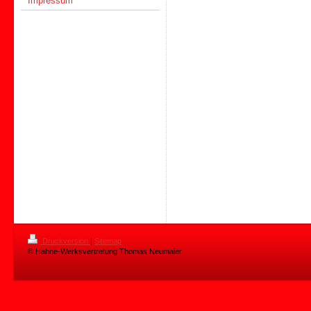
Impressum
Druckversion
|
Sitemap
© Hahne-Werksvertretung Thomas Neumaier